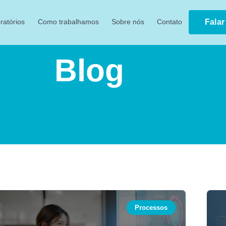
ratórios
Como trabalhamos
Sobre nós
Contato
Fala
Blog
Processos